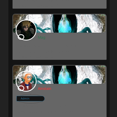
Fecha de alta: 4 de julio de 2022
Temas: 3
Respuestas: 16
Mag
Miembro Aprendiz
Exp: 248
Fecha de alta: 7 de julio de 2022
Temas: 2
Respuestas: 15
Ainstain
Admin
Administrador
Exp: 480
Fecha de alta: 23 de junio de 2022
Temas: 3
Respuestas: 12