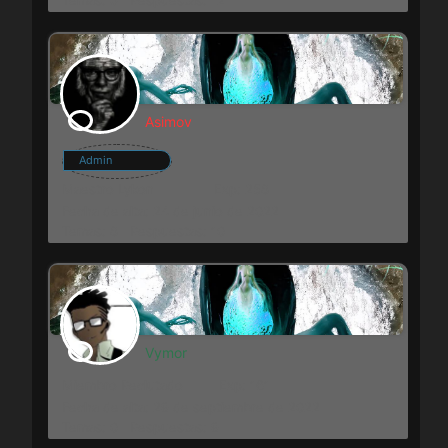
Asimov
Admin
Maestro Lykon
Exp: 258
Fecha de alta: 24 de junio de 2022
Temas: 8
Respuestas: 10
Vymor
Miembro Reclutado
Exp: 161
Fecha de alta: 29 de septiembre de 2022
Temas: 0
Respuestas: 9