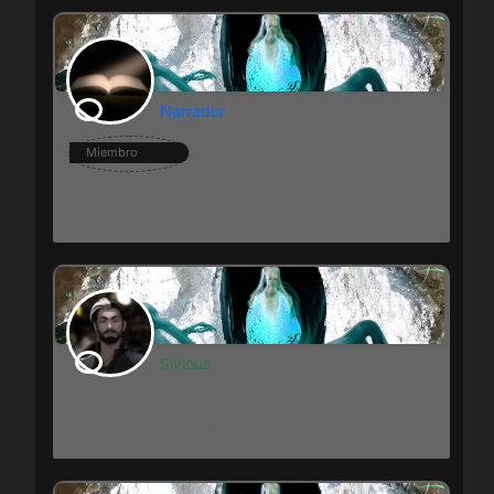
Narrador
Miembro
Narrador
Exp: 12
Fecha de alta: 13 de julio de 2022
Temas: 0
Respuestas: 9
Sivious
Miembro Reclutado
Exp: 303
Fecha de alta: 12 de julio de 2022
Temas: 1
Respuestas: 7