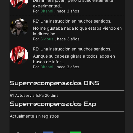
Ditanni era joven, pero lo suficientemente
experimentad...
Por
Ditanni
,
hace 3 años
RE: Una instrucción en muchos sentidos.
No me gustaba nada lo que estaba viendo en
la dirección...
Por
Sivious
,
hace 3 años
RE: Una instrucción en muchos sentidos.
Aunque su cabeza girara a todos lados en
busca de infor...
Por
Ditanni
,
hace 3 años
Superrecompensados DINS
#1
Avtoservis_lsPa
20 dins
Superrecompensados Exp
Actualmente sin registros