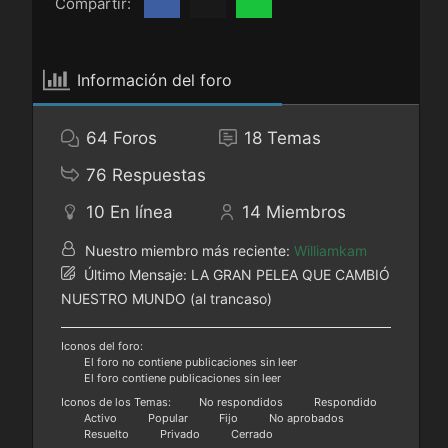
Compartir:
Información del foro
64
Foros
18
Temas
76
Respuestas
10
En línea
14
Miembros
Nuestro miembro más reciente:
Williamkam
Último Mensaje:
LA GRAN PELEA QUE CAMBIÓ
NUESTRO MUNDO (al trancaso)
Iconos del foro:
El foro no contiene publicaciones sin leer
El foro contiene publicaciones sin leer
Iconos de los Temas:
No respondidos
Respondido
Activo
Popular
Fijo
No aprobados
Resuelto
Privado
Cerrado