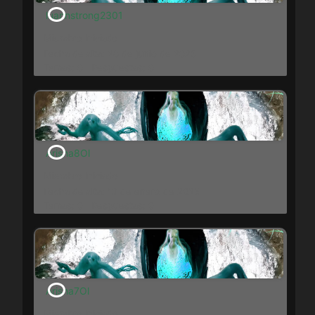
luannstrong2301
Miembro Iniciado
Fecha de alta: 28 de junio de 2025
Temas: 0
Respuestas: 0
Arisha8Ol
Miembro Iniciado
Fecha de alta: 13 de enero de 2025
Temas: 0
Respuestas: 0
Arisha7Ol
Miembro Iniciado