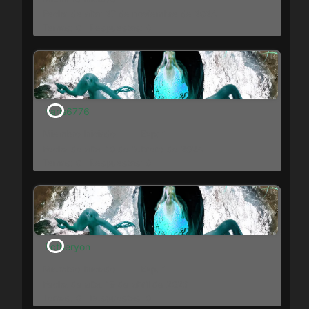
Fecha de alta: 27 de noviembre de 2024
Temas: 0
Respuestas: 0
haris6776
Miembro Iniciado
Exp: 1
Fecha de alta: 10 de febrero de 2024
Temas: 0
Respuestas: 0
Ectheryon
Miembro Iniciado
Exp: 1
Fecha de alta: 19 de abril de 2023
Temas: 0
Respuestas: 0