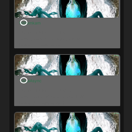
Williamkam
Miembro Iniciado
Exp: 1
Fecha de alta: 5 de mayo de 2026
Temas: 0
Respuestas: 0
TolgaAsync
Miembro Iniciado
Exp: 3
Fecha de alta: 26 de enero de 2026
Temas: 0
Respuestas: 0