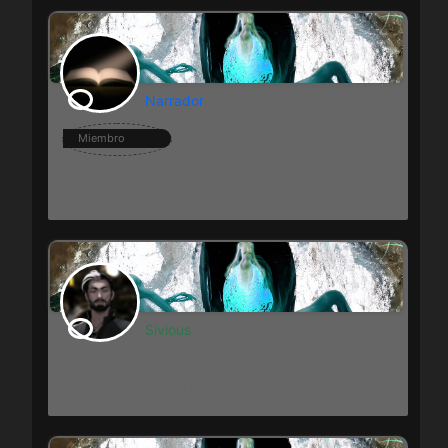
Narrador
Miembro
Narrador
Exp: 12
Fecha de alta: 13 de julio de 2022
Temas: 0
Respuestas: 9
Sivious
Miembro Reclutado
Exp: 303
Fecha de alta: 12 de julio de 2022
Temas: 1
Respuestas: 7