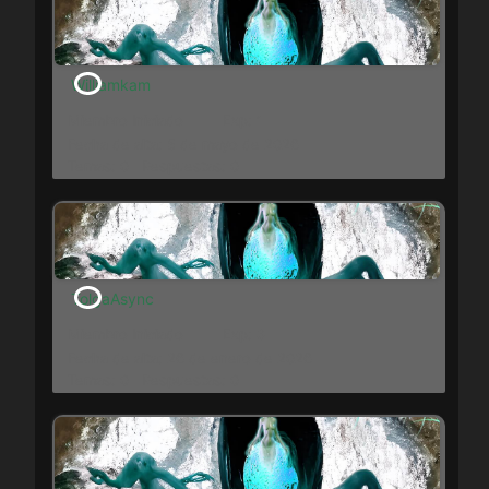
Williamkam
Miembro Iniciado
Exp: 1
Fecha de alta: 5 de mayo de 2026
Temas: 0
Respuestas: 0
TolgaAsync
Miembro Iniciado
Exp: 3
Fecha de alta: 26 de enero de 2026
Temas: 0
Respuestas: 0