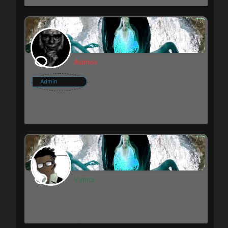
Asimov
Admin
Maestro Lykon
Exp: 258
Fecha de alta: 24 de junio de 2022
Temas: 8
Respuestas: 10
Vymor
Miembro Reclutado
Exp: 161
Fecha de alta: 29 de septiembre de 2022
Temas: 0
Respuestas: 9