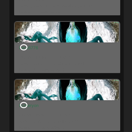
Fecha de alta: 27 de noviembre de 2024
Temas: 0
Respuestas: 0
haris6776
Miembro Iniciado
Exp: 1
Fecha de alta: 10 de febrero de 2024
Temas: 0
Respuestas: 0
Ectheryon
Miembro Iniciado
Exp: 1
Fecha de alta: 19 de abril de 2023
Temas: 0
Respuestas: 0