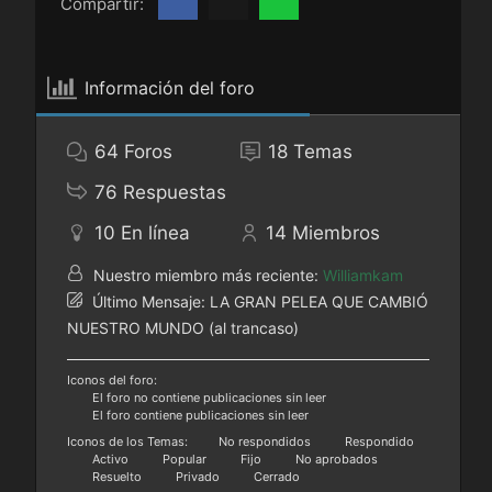
Compartir:
Información del foro
64
Foros
18
Temas
76
Respuestas
10
En línea
14
Miembros
Nuestro miembro más reciente:
Williamkam
Último Mensaje:
LA GRAN PELEA QUE CAMBIÓ
NUESTRO MUNDO (al trancaso)
Iconos del foro:
El foro no contiene publicaciones sin leer
El foro contiene publicaciones sin leer
Iconos de los Temas:
No respondidos
Respondido
Activo
Popular
Fijo
No aprobados
Resuelto
Privado
Cerrado