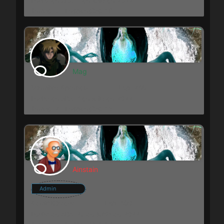
Fecha de alta: 4 de julio de 2022
Temas: 3
Respuestas: 16
Mag
Miembro Aprendiz
Exp: 248
Fecha de alta: 7 de julio de 2022
Temas: 2
Respuestas: 15
Ainstain
Admin
Administrador
Exp: 480
Fecha de alta: 23 de junio de 2022
Temas: 3
Respuestas: 12