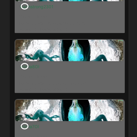
luannstrong2301
Miembro Iniciado
Fecha de alta: 28 de junio de 2025
Temas: 0
Respuestas: 0
Arisha8Ol
Miembro Iniciado
Fecha de alta: 13 de enero de 2025
Temas: 0
Respuestas: 0
Arisha7Ol
Miembro Iniciado