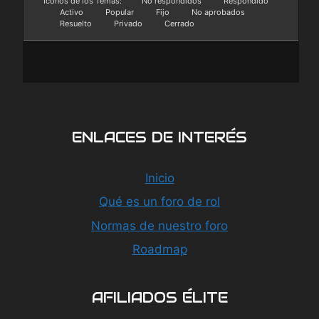
Iconos de los Temas:
No respondidos
Respondido
Activo
Popular
Fijo
No aprobados
Resuelto
Privado
Cerrado
ENLACES DE INTERÉS
Inicio
Qué es un foro de rol
Normas de nuestro foro
Roadmap
AFILIADOS ÉLITE