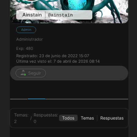
Ainstain
@ainstain
Admin
Administrador
Exp: 480
Registrado: 23 de junio de 2022 15:07
Última vez visto el: 7 de abril de 2026 08:14
Seguir
Temas:
Respuestas:
/
Todos
Temas
Respuestas
2
0