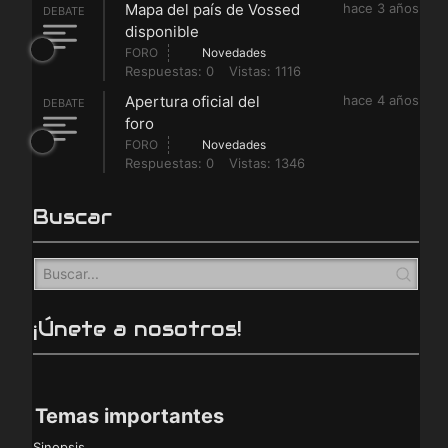
Mapa del país de Vossed
hace 3 años
DEBATE
disponible
FORO
Novedades
Respuestas: 0
Vistas: 1116
Apertura oficial del
hace 4 años
DEBATE
foro
FORO
Novedades
Respuestas: 0
Vistas: 1346
Buscar
¡Únete a nosotros!
Temas importantes
Sinopsis